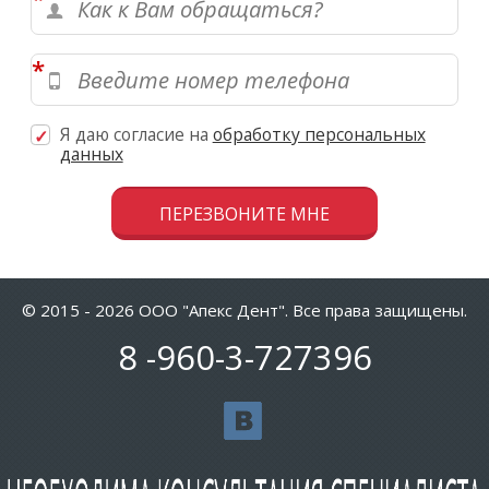
*
Я даю согласие на
обработку персональных
данных
Скажите, привет!
© 2015 - 2026 ООО "Апекс Дент". Все права защищены.
Пожалуйста, не заполняйте это поле. C
8
-960-3-727396