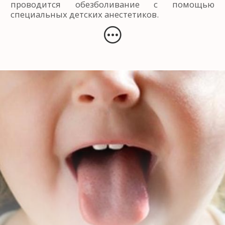
проводится обезболивание с помощью
специальных детских анестетиков.
Лечение кариеса у детей
В клинике «Апекс Дент» работают
высококвалифицированные специалисты в
области детской стоматологии. Выполнять все
процедуры по лечению кариеса у детей раннего
возраста, как и пациентов постарше, им
помогают опытные ассистенты – это ускоряет
процесс, а значит, маленькие пациенты
испытывают минимальный дискомфорт.
Для лечения кариеса молочных и постоянных
зубов у детей мы используем только
проверенные, качественные пломбировочные
материалы, например, американский
«Витремер». Эти пломбы имеют в составе ионы
фтора, которые выделяются в ткани зубов
длительное время, защищая и укрепляя их,
предотвращая развитие имеющегося кариеса и