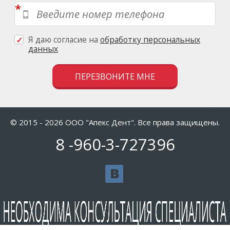
*
Я даю согласие на
обработку персональных
данных
Скажите, привет!
© 2015 - 2026 ООО "Апекс Дент". Все права защищены.
Пожалуйста, не заполняйте это поле. C
8
-960-3-727396